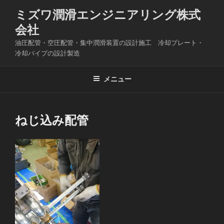
コ
ミズワ潤滑エンジニアリング株式
ン
会社
テ
ン
油圧配管・空圧配管・集中潤滑装置の設計施工 冷却プレート・
ツ
冷却パイプの設計製造
へ
ス
メニュー
キ
ッ
プ
ねじ込み配管